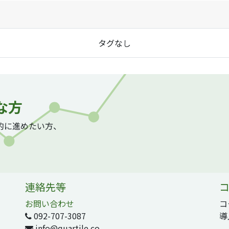
タグなし
な方
質的に進めたい方、
連絡先等
コ
お問い合わせ
コ
092-707-3087
導
info@quartile.co