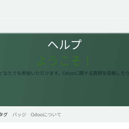
オープントーク
お役立ち情報
コタエルでの仕事
ヘルプ
ようこそ！
はどなたでも参加いただけます。Odooに関する質問を投稿した
タグ
バッジ
Odooについて