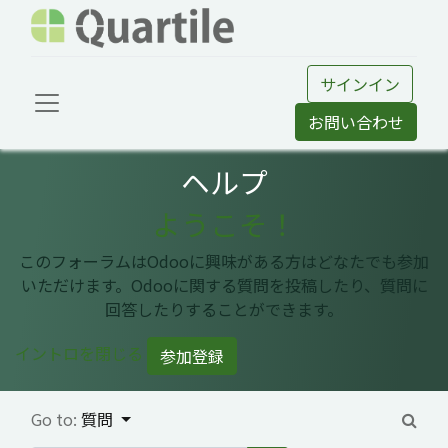
サインイン
お問い合わせ
ヘルプ
ようこそ！
このフォーラムはOdooに興味がある方はどなたでも参加
いただけます。Odooに関する質問を投稿したり、質問に
回答したりすることができます。
イントロを閉じる
参加登録
Go to:
質問