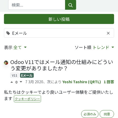
新しい投稿
Eメール
×
表示
全て
ソート順
トレンド
Odoo V11ではメール通知の仕組みにどうい
う変更がありましたか？
V11
Eメール
7 3月 2020
、次により
Yoshi Tashiro (QRTL)
1 回答
0
私たちはクッキーでより良いユーザー体験をご提供いたし
Odooからのメールにフォロワーを表示 -
ます
mail_show_follower
クッキーポリシー
Eメール
OCA
21 12月 2024
、次により
回答
0
必須のみ
同意