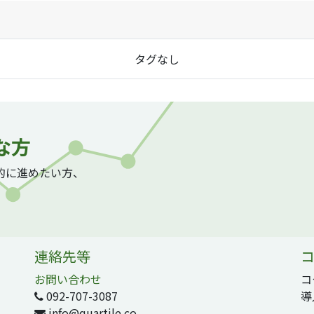
タグなし
な方
質的に進めたい方、
連絡先等
コ
お問い合わせ
コ
092-707-3087
導
info@quartile.co