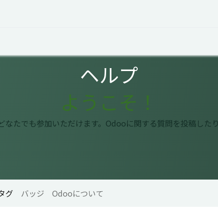
オープントーク
お役立ち情報
コタエルでの仕事
ヘルプ
ようこそ！
はどなたでも参加いただけます。Odooに関する質問を投稿した
タグ
バッジ
Odooについて