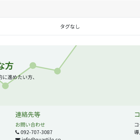
タグなし
な方
質的に進めたい方、
連絡先等
コ
お問い合わせ
コ
092-707-3087
導
info@quartile.co