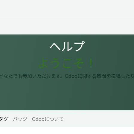
オープントーク
お役立ち情報
コタエルでの仕事
ヘルプ
ようこそ！
はどなたでも参加いただけます。Odooに関する質問を投稿した
タグ
バッジ
Odooについて