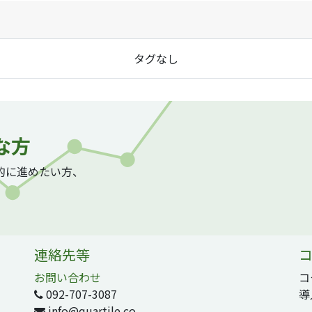
タグなし
な方
質的に進めたい方、
連絡先等
コ
お問い合わせ
コ
092-707-3087
導
info@quartile.co