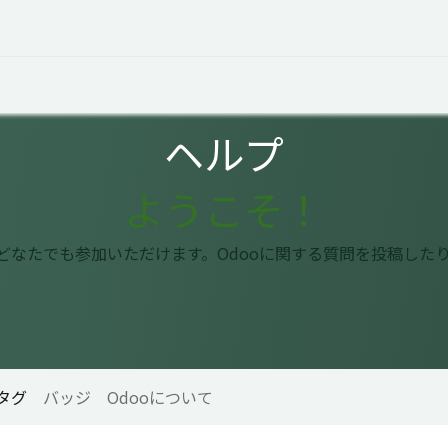
オープントーク
お役立ち情報
コタエルでの仕事
ヘルプ
ようこそ！
はどなたでも参加いただけます。Odooに関する質問を投稿した
タグ
バッジ
Odooについて