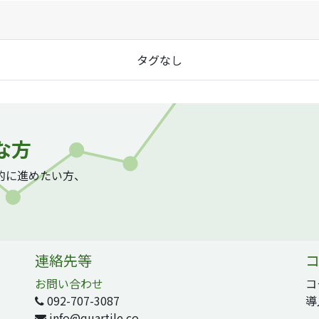
タグなし
な方
質的に進めたい方、
連絡先等
コ
お問い合わせ
コ
092-707-3087
導
info@quartile.co