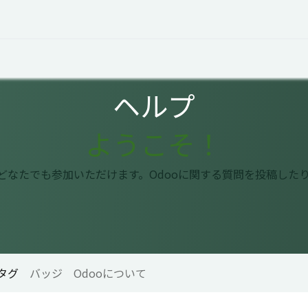
オープントーク
お役立ち情報
コタエルでの仕事
ヘルプ
ようこそ！
はどなたでも参加いただけます。Odooに関する質問を投稿した
タグ
バッジ
Odooについて