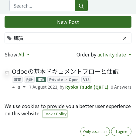
New Post
購買
×
Show
All
Order by
activity date
Odooの基本ドキュメントフローと仕訳
販売
会計
購買
Private -> Open
V15
7 August 2023
, by
Ryoko Tsuda (QRTL)
0 Answers
0
OCAモジュールpurchase_invoice_planの
We use cookies to provide you a better user experience
説明
on this website.
Cookie Policy
請求書
購買
OCA
分割払い
30 May 2023
, by
Rinaldi Firdaus (QRTL)
0 Answers
0
Only essentials
I agree